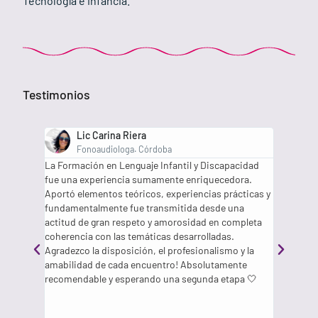
Tecnología e infancia.
Testimonios
Lic Carina Riera
Fonoaudiologa. Córdoba
ialista
La Formación en Lenguaje Infantil y Discapacidad
Como ma
ndo
fue una experiencia sumamente enriquecedora.
anual en
,
Aportó elementos teóricos, experiencias prácticas y
Las herr
a por
fundamentalmente fue transmitida desde una
mi ense
buena
actitud de gran respeto y amorosidad en completa
impactar
coherencia con las temáticas desarrolladas.
hija. Ap
ue
Agradezco la disposición, el profesionalismo y la
más com
amabilidad de cada encuentro! Absolutamente
solo en
antos
recomendable y esperando una segunda etapa 🤍
efectiva