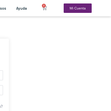
0
rsos
Ayuda
Mi Cuenta
a?