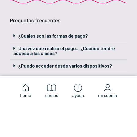
Preguntas frecuentes
¿Cuáles son las formas de pago?
Una vez que realizo el pago... ¿Cuándo tendré
acceso a las clases?
¿Puedo acceder desde varios dispositivos?
¿La clase queda grabada?
¿Podré realizar consultas durante el curso?
home
cursos
ayuda
mi cuenta
¿Recibiré certificado de asistencia?
Se entrega material de estudio y bibliografía
complementaria?